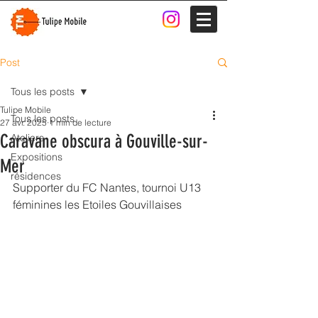
Post
Tous les posts
Tulipe Mobile
Tous les posts
27 avr. 2025
1 min de lecture
Caravane obscura à Gouville-sur-
Ateliers
Expositions
Mer
résidences
Supporter du FC Nantes, tournoi U13  
féminines les Etoiles Gouvillaises