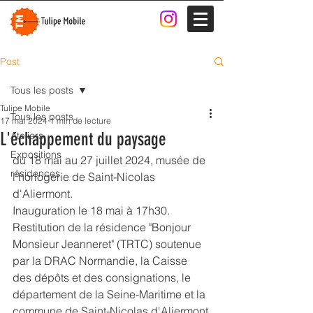
Post
Tous les posts
Tulipe Mobile
Tous les posts
17 mai 2024
1 min de lecture
L'échappement du paysage
Ateliers
Expositions
du 18 mai au 27 juillet 2024, musée de 
résidences
l'horlogerie de Saint-Nicolas 
d'Aliermont.
Inauguration le 18 mai à 17h30.
Restitution de la résidence "Bonjour 
Monsieur Jeanneret" (TRTC) soutenue 
par la DRAC Normandie, la Caisse 
des dépôts et des consignations, le 
département de la Seine-Maritime et la 
commune de Saint-Nicolas d'Aliermont.