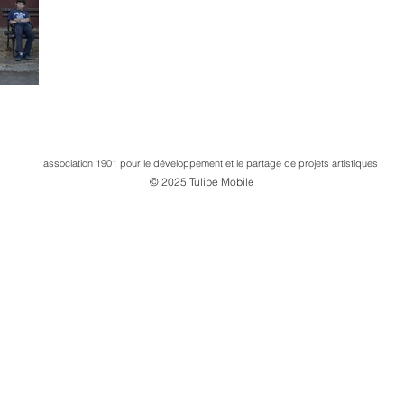
association 1901 pour le développement et le partage de projets artistiques
photographie / arts visuels / fabrique des images / in situ / hors lieux
© 2025 Tulipe Mobile