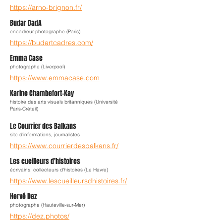
https://arno-brignon.fr/
Budar DadA
encadreur-photographe (Paris)
https://budartcadres.com/
Emma Case
photographe (Liverpool)
https://www.emmacase.com
Karine Chambefort-Kay
histoire des arts visuels britanniques (Université
Paris-Créteil)
Le Courrier des Balkans
site d'informations, journalistes
https://www.courrierdesbalkans.fr/
Les cueilleurs d'histoires
écrivains, collecteurs d'histoires (Le Havre)
https://www.lescueilleursdhistoires.fr/
Hervé Dez
photographe (Hauteville-sur-Mer)
https://dez.photos/