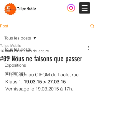
Post
Tous les posts
Tulipe Mobile
Tous les posts
16 mars 2015
1 min de lecture
#02 Nous ne faisons que passer
Ateliers
Expositions
résidences
Exposition au CIFOM du Locle, rue 
Klaus 1, 
19.03.15 > 27.03.15
Vernissage le 19.03.2015 à 17h.