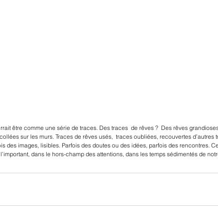
it être comme une série de traces. Des traces  de rêves ?  Des rêves grandioses 
collées sur les murs. Traces de rêves usés,  traces oubliées, recouvertes d’autres t
ois des images, lisibles. Parfois des doutes ou des idées, parfois des rencontres. C
e l’important, dans le hors-champ des attentions, dans les temps sédimentés de no