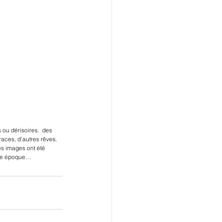
ou dérisoires.  des 
races, d’autres rêves. 
es images ont été 
tre époque… 