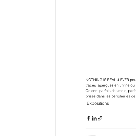
NOTHING IS REAL 4 EVER pourra
traces  aperçues en vitrine ou 
Ce sont parfois des mots, parf
prises dans les périphéries d
Expositions