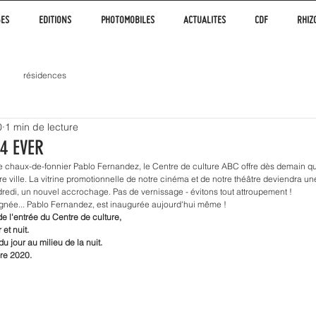
GES
EDITIONS
PHOTOMOBILES
ACTUALITES
CDF
RHIZ
résidences
0
1 min de lecture
4 EVER
e chaux-de-fonnier Pablo Fernandez, le Centre de culture ABC offre dès demain q
tre ville. La vitrine promotionnelle de notre cinéma et de notre théâtre deviendra une
redi, un nouvel accrochage. Pas de vernissage - évitons tout attroupement !
ignée... Pablo Fernandez, est inaugurée aujourd'hui même !
e l'entrée du Centre de culture,
et nuit.
u jour au milieu de la nuit.
re 2020.