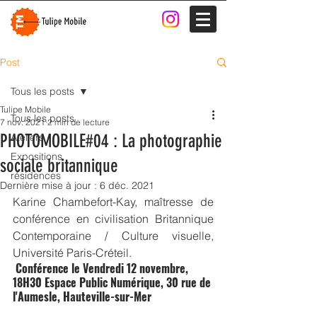
Post
Tous les posts
Tulipe Mobile
Tous les posts
7 nov. 2021
2 min de lecture
PHOTOMOBILE#04 : La photographie
Ateliers
Expositions
sociale britannique
résidences
Dernière mise à jour :
6 déc. 2021
Karine Chambefort-Kay, maîtresse de 
conférence en civilisation Britannique 
Contemporaine / Culture visuelle, 
Université Paris-Créteil.
 Conférence le Vendredi 12 novembre, 
18H30 Espace Public Numérique, 30 rue de 
l'Aumesle, Hauteville-sur-Mer