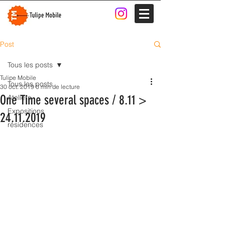
Post
Tous les posts
Tulipe Mobile
Tous les posts
30 oct. 2019
0 min de lecture
One Time several spaces / 8.11 >
Ateliers
Expositions
24.11.2019
résidences